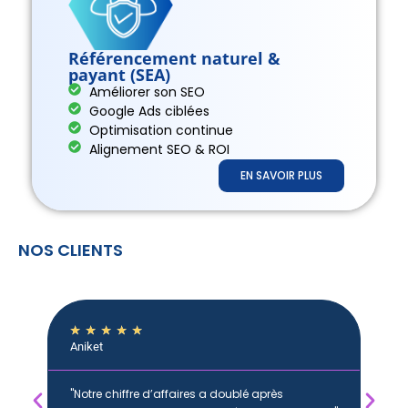
Référencement naturel &
payant (SEA)
Améliorer son SEO
Google Ads ciblées
Optimisation continue
Alignement SEO & ROI
EN SAVOIR PLUS
NOS CLIENTS
★
★
★
★
★
Sa
Aniket
★
"Notre chiffre d’affaires a doublé après
 de
"G