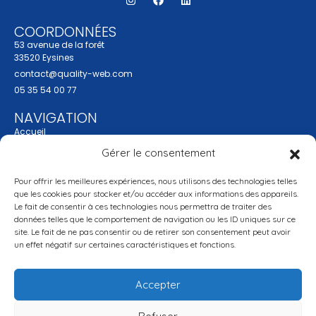
COORDONNÉES
53 avenue de la forêt
33520 Eysines
contact@quality-web.com
05 35 54 00 77
NAVIGATION
Accueil
Actualité
Gérer le consentement
Qui sommes nous
Réalisations
Pour offrir les meilleures expériences, nous utilisons des technologies telles
Services
que les cookies pour stocker et/ou accéder aux informations des appareils.
Contact
Le fait de consentir à ces technologies nous permettra de traiter des
données telles que le comportement de navigation ou les ID uniques sur ce
SERVICES
site. Le fait de ne pas consentir ou de retirer son consentement peut avoir
Création de site internet
un effet négatif sur certaines caractéristiques et fonctions.
Référencement
Réseaux sociaux
Accepter
Accompagnement StartUp